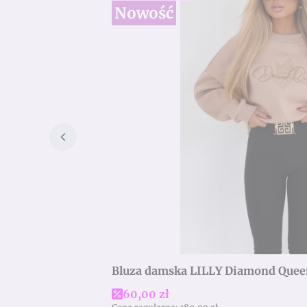
Nowość
Bluza damska LILLY Diamond Quee
Cena promocyjna
60,00 zł