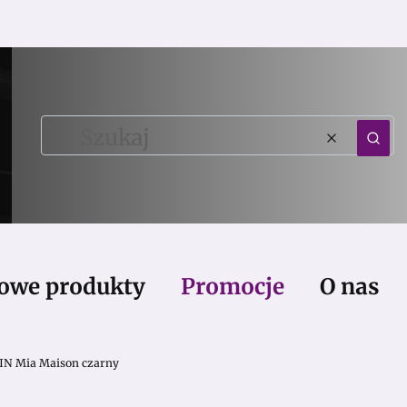
Wyczy
Szu
owe produkty
Promocje
O nas
IN Mia Maison czarny