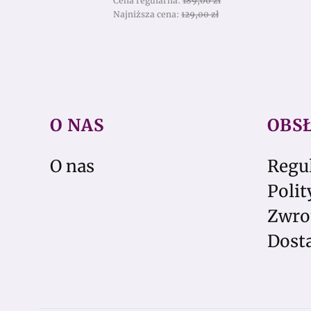
Cena regularna:
189,00 zł
Najniższa cena:
129,00 zł
O NAS
OBS
Linki w stopce
O nas
Regu
Polit
Zwro
Dosta