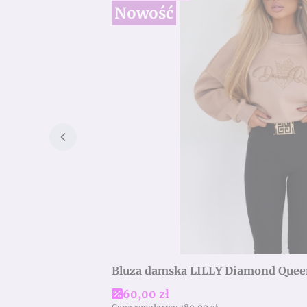
Nowość
Bluza damska LILLY Diamond Quee
Cena promocyjna
60,00 zł