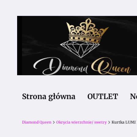
Strona główna
OUTLET
N
Diamond Queen
Okrycia wierzchnie/ swetry
Kurtka LUMI 