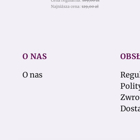
Cena regularna:
189,00 zł
Najniższa cena:
129,00 zł
O NAS
OBS
Linki w stopce
O nas
Regu
Polit
Zwro
Dosta