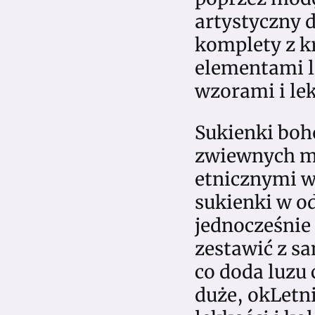
artystyczny d
komplety z k
elementami le
wzorami i le
Sukienki boh
zwiewnych mo
etnicznymi w
sukienki w od
jednocześnie
zestawić z s
co doda luzu 
duże, okLetni