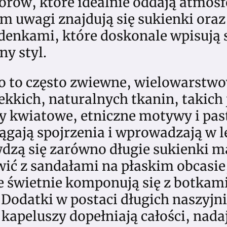
lorów, które idealnie oddają atmosf
um uwagi znajdują się sukienki ora
denkami, które doskonale wpisują s
ny styl.
o to często zwiewne, wielowarstw
ekkich, naturalnych tkanin, takich
ry kwiatowe, etniczne motywy i pa
ągają spojrzenia i wprowadzają w le
dzą się zarówno długie sukienki ma
ć z sandałami na płaskim obcasie, 
e świetnie komponują się z botkami
 Dodatki w postaci długich naszyjn
 kapeluszy dopełniają całości, nadaj