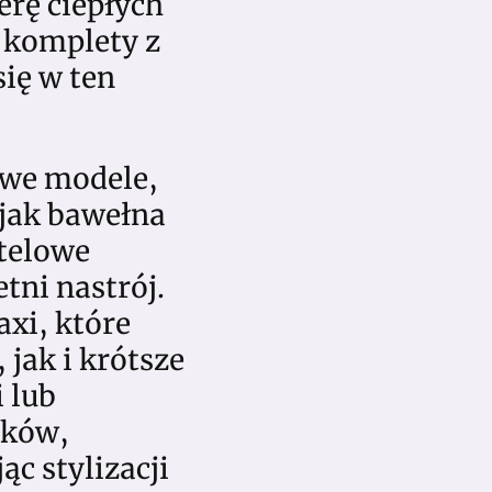
erę ciepłych
z komplety z
ię w ten
owe modele,
 jak bawełna
stelowe
tni nastrój.
xi, które
jak i krótsze
 lub
ików,
ąc stylizacji