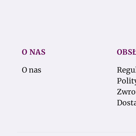
O NAS
OBS
Linki w stopce
O nas
Regu
Polit
Zwro
Dosta