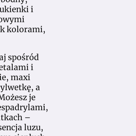
ukienki i
zowymi
ok kolorami,
aj spośród
talami i
ie, maxi
sylwetkę, a
Możesz je
 espadrylami,
datkach –
sencja luzu,