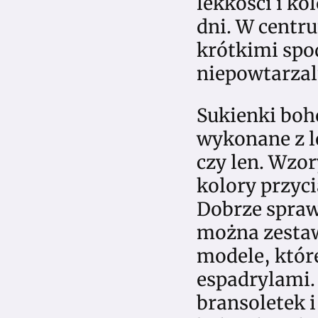
lekkości i ko
dni. W centr
krótkimi spo
niepowtarzal
Sukienki boh
wykonane z l
czy len. Wzo
kolory przyci
Dobrze spraw
można zestawi
modele, któr
espadrylami.
bransoletek i