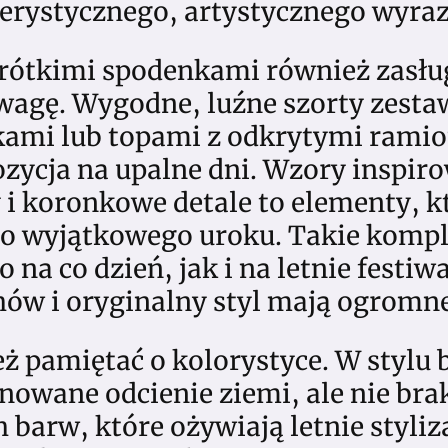
erystycznego, artystycznego wyraz
rótkimi spodenkami również zasłu
wagę. Wygodne, luźne szorty zesta
kami lub topami z odkrytymi rami
ozycja na upalne dni. Wzory inspir
y i koronkowe detale to elementy, k
oho wyjątkowego uroku. Takie komp
 na co dzień, jak i na letnie festiwa
ów i oryginalny styl mają ogromne
ż pamiętać o kolorystyce. W stylu
nowane odcienie ziemi, ale nie brak
barw, które ożywiają letnie styliz