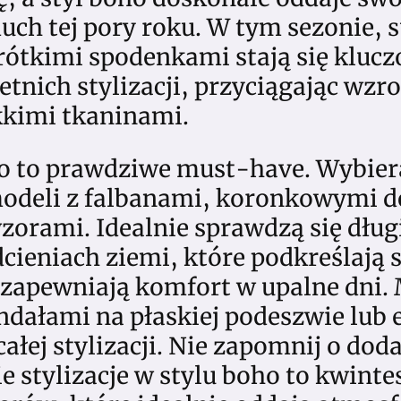
uch tej pory roku. W tym sezonie, s
rótkimi spodenkami stają się kluc
tnich stylizacji, przyciągając wzr
kkimi tkaninami.
o to prawdziwe must-have. Wybier
deli z falbanami, koronkowymi de
zorami. Idealnie sprawdzą się dług
cieniach ziemi, które podkreślają 
 zapewniają komfort w upalne dni. 
andałami na płaskiej podeszwie lub
całej stylizacji. Nie zapomnij o do
e stylizacje w stylu boho to kwinte