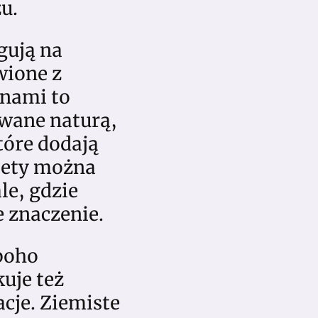
u.
gują na
wione z
onami to
owane naturą,
tóre dodają
lety można
le, gdzie
 znaczenie.
 boho
uje też
acje. Ziemiste