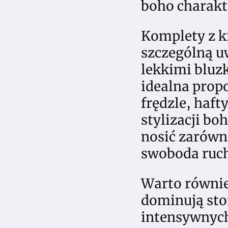
boho charakt
Komplety z k
szczególną u
lekkimi bluz
idealna prop
frędzle, haft
stylizacji b
nosić zarówno
swoboda ruch
Warto równie
dominują sto
intensywnych 