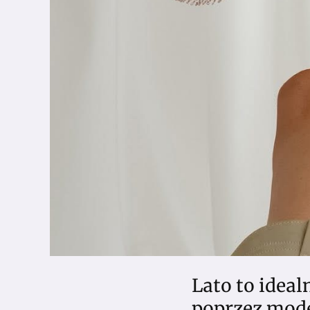
Lato to idea
poprzez modę