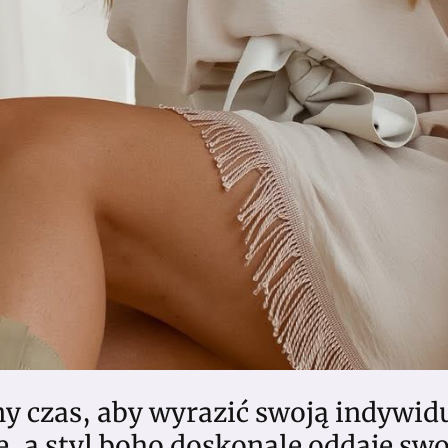
lny czas, aby wyrazić swoją indywid
, a styl boho doskonale oddaje sw