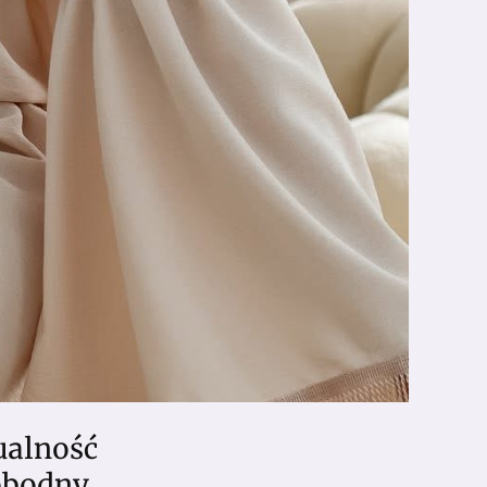
ualność
obodny,