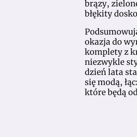
brązy, zielon
błękity dosk
Podsumowując
okazja do wyr
komplety z k
niezwykle st
dzień lata s
się modą, łąc
które będą o