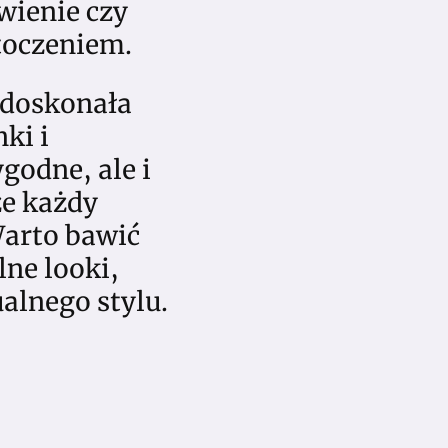
wienie czy
toczeniem.
o doskonała
ki i
godne, ale i
że każdy
Warto bawić
lne looki,
alnego stylu.