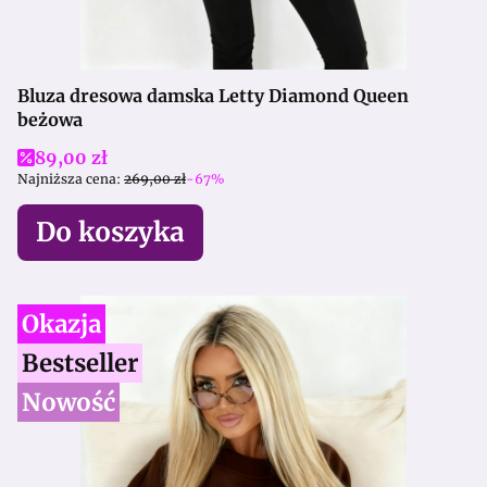
Bluza dresowa damska Letty Diamond Queen
beżowa
Cena promocyjna
89,00 zł
Najniższa cena:
269,00 zł
-67%
Do koszyka
Okazja
Bestseller
Nowość