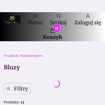
Otwórz wyszuki
Menu
Szukaj
Zaloguj się
Produkty w koszyku:
Koszyk
Przejdź do:
Diamond Queen
Bluzy
Filtry
Produkty:
13