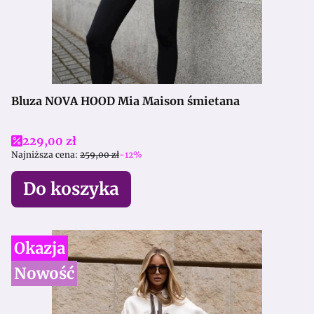
Bluza NOVA HOOD Mia Maison śmietana
Cena promocyjna
229,00 zł
Najniższa cena:
259,00 zł
-12%
Do koszyka
Okazja
Nowość