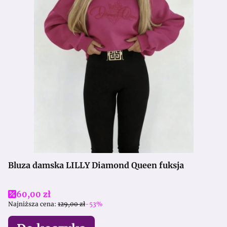
Bluza damska LILLY Diamond Queen fuksja
Cena promocyjna
60,00 zł
Najniższa cena:
129,00 zł
-53%