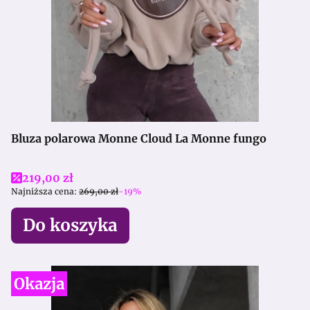
Bluza polarowa Monne Cloud La Monne fungo
Cena promocyjna
219,00 zł
Najniższa cena:
269,00 zł
-19%
Do koszyka
Okazja