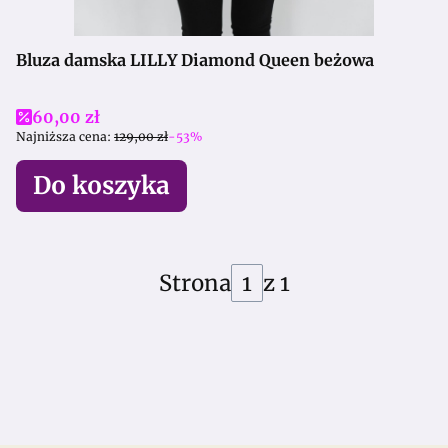
Bluza damska LILLY Diamond Queen beżowa
Cena promocyjna
60,00 zł
Najniższa cena:
129,00 zł
-53%
Do koszyka
Strona
z 1