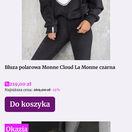
Bluza polarowa Monne Cloud La Monne czarna
Cena promocyjna
219,00 zł
Najniższa cena:
269,00 zł
-19%
Do koszyka
Okazja