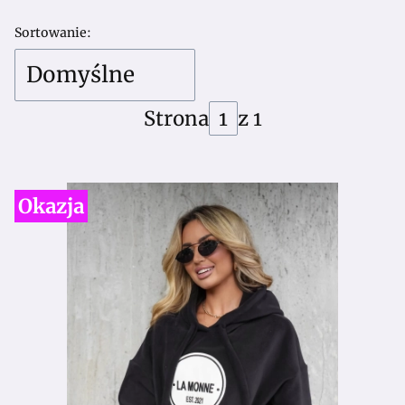
Lista produktów
Sortowanie:
Domyślne
Strona
z 1
Okazja