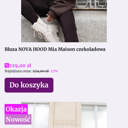
Bluza NOVA HOOD Mia Maison czekoladowa
Cena promocyjna
229,00 zł
Najniższa cena:
259,00 zł
-12%
Do koszyka
Okazja
Nowość