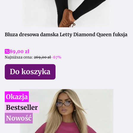
Bluza dresowa damska Letty Diamond Queen fuksja
Cena promocyjna
89,00 zł
Najniższa cena:
269,00 zł
-67%
Do koszyka
Okazja
Bestseller
Nowość