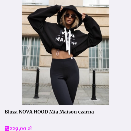
Bluza NOVA HOOD Mia Maison czarna
Cena promocyjna
229,00 zł