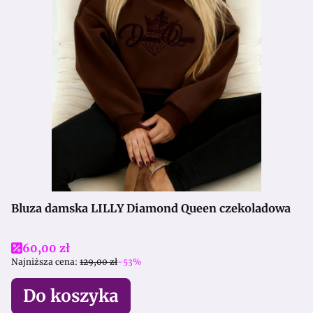
Bluza damska LILLY Diamond Queen czekoladowa
Cena promocyjna
60,00 zł
Najniższa cena:
129,00 zł
-53%
Do koszyka