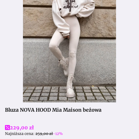
Bluza NOVA HOOD Mia Maison beżowa
Cena promocyjna
229,00 zł
Najniższa cena:
259,00 zł
-12%