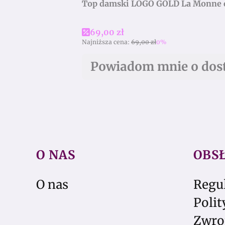
Cena promocyjna
69,00 zł
Najniższa cena:
69,00 zł
0%
Powiadom mnie o dos
O NAS
OBS
Linki w stopce
O nas
Regu
Polit
Zwro