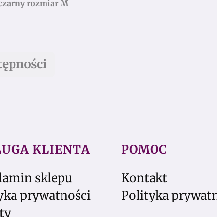
Top damski LOGO GOLD La Monne czarny rozmiar M
tępności
ŁUGA KLIENTA
POMOC
lamin sklepu
Kontakt
yka prywatności
Polityka prywat
ty