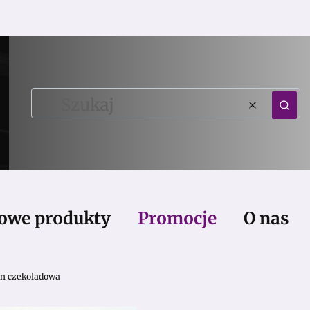
Wyczy
Szu
owe produkty
Promocje
O nas
n czekoladowa