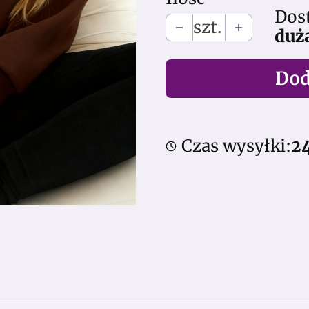
Dos
szt.
duża
Dod
Czas wysyłki:
2