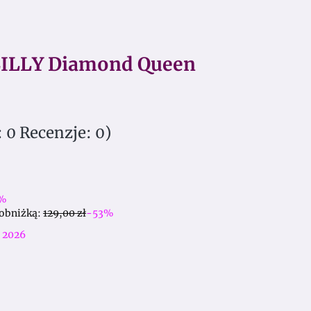
LILLY Diamond Queen
 0 Recenzje: 0)
%
 obniżką:
129,00 zł
-53%
 2026