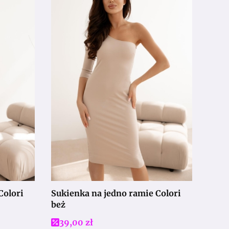
Colori
Sukienka na jedno ramie Colori
beż
Cena promocyjna
39,00 zł