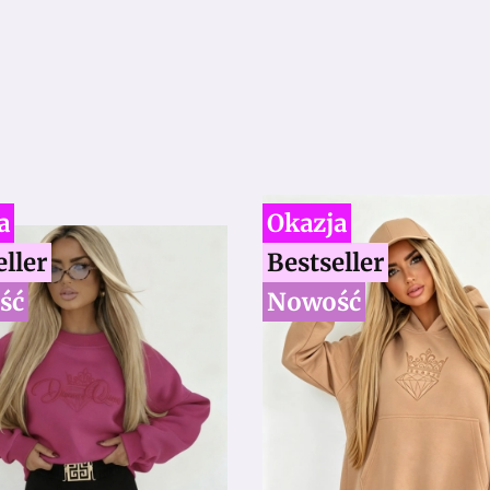
a
Okazja
eller
Bestseller
ść
Nowość