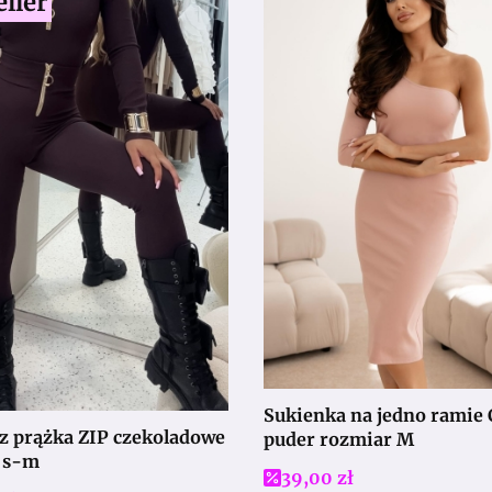
eller
Sukienka na jedno ramie 
a ZIP czekoladowe
puder rozmiar M
 s-m
Cena promocyjna
39,00 zł