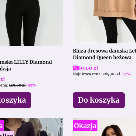
Bluza dresowa damska Letty
Diamond Queen beżowa
LLY Diamond
Cena promocyjna
89,00 zł
uksja
Najniższa cena:
269,00 zł
-67%
promocyjna
zł
cena:
129,00 zł
-53%
koszyka
Do koszyka
a
Okazja