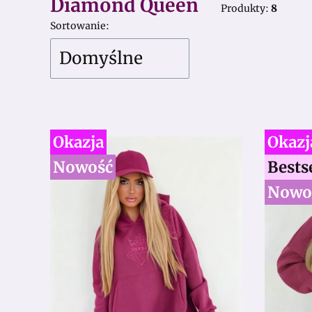
Diamond Queen
Produkty:
8
Lista produktów
Sortowanie:
Domyślne
Okazja
Okazj
Nowość
Bests
Nowo