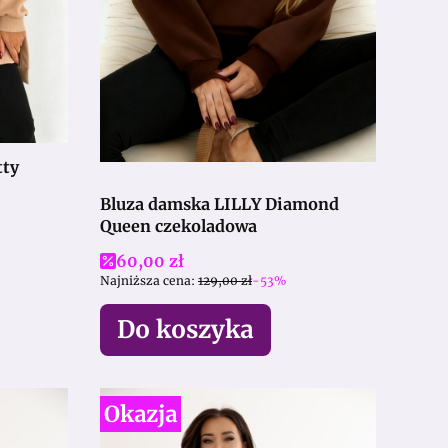
Bluza damska LILLY Diamond
Queen czekoladowa
Cena promocyjna
60,00 zł
Najniższa cena:
129,00 zł
-53%
Do koszyka
Okazja