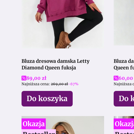
Bluza dresowa damska Letty
Bluza damska LI
Diamond Queen fuksja
Queen f
Cena promocyjna
Cena 
89,00 zł
60,00 
Najniższa cena:
269,00 zł
-67%
Najniższa 
Do koszyka
Do 
Okazja
Okazj