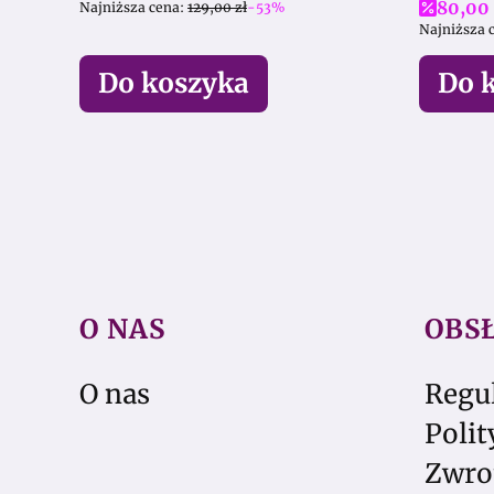
Cena 
80,00 
Najniższa cena:
129,00 zł
-53%
Najniższa 
Do koszyka
Do 
O NAS
OBS
Linki w stopce
O nas
Regu
Polit
Zwro