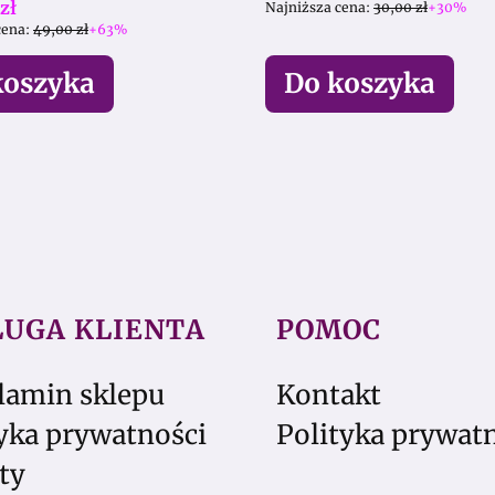
promocyjna
zł
Najniższa cena:
30,00 zł
+30%
cena:
49,00 zł
+63%
koszyka
Do koszyka
ŁUGA KLIENTA
POMOC
lamin sklepu
Kontakt
yka prywatności
Polityka prywat
ty