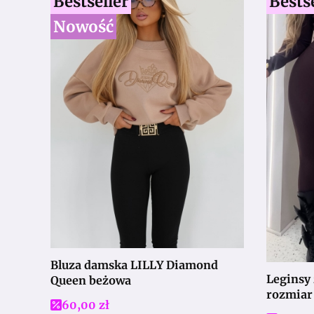
Bestseller
Bests
Nowość
Bluza damska LILLY Diamond
Leginsy z prążk
Queen beżowa
rozmiar
Cena promocyjna
60,00 zł